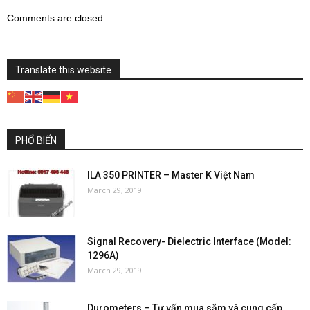
Comments are closed.
Translate this website
PHỔ BIẾN
ILA 350 PRINTER – Master K Việt Nam
March 29, 2019
Signal Recovery- Dielectric Interface (Model:
1296A)
March 29, 2019
Durometers – Tư vấn mua sắm và cung cấp