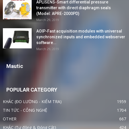
APLISENS-Smart differential pressure
transmitter with direct diaphragm seals
(Model: APRE-2000PD)
March 29, 2019
AOIP-Fast acquisition modules with universal
synchronized inputs and embedded webserver
software...
March 29, 2019
Mautic
POPULAR CATEGORY
KHÁC (ĐO LƯỜNG - KIỂM TRA)
1959
TIN TỨC - CÔNG NGHỆ
1704
OTHER
667
KHÁC (Tự động & Đóng Cắt)
424