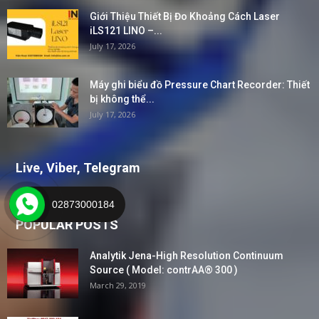
Giới Thiệu Thiết Bị Đo Khoảng Cách Laser
iLS121 LINO –...
July 17, 2026
Máy ghi biểu đồ Pressure Chart Recorder: Thiết
bị không thể...
July 17, 2026
Live, Viber, Telegram
02873000184
POPULAR POSTS
Analytik Jena-High Resolution Continuum
Source ( Model: contrAA® 300 )
March 29, 2019