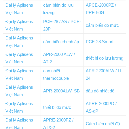
Đại lý Aplisens
cảm biến đo lưu
APCE-2000PZ /
Việt Nam
lượng
PRE-50G
Đại lý Aplisens
PCE-28 / AS / PCE-
cảm biến đo mức
Việt Nam
28P
Đại lý Aplisens
cảm biến chênh áp
PCE-28.Smart
Việt Nam
Đại lý Aplisens
APR-2000 ALW /
thiết bị đo lưu lượng
Việt Nam
AT-2
Đại lý Aplisens
can nhiệt –
APR-2200ALW / LI-
Việt Nam
thermocouple
24
Đại lý Aplisens
APR-2000ALW_SB
đầu dò nhiệt độ
Việt Nam
Đại lý Aplisens
APRE-2000PD /
thiết bị đo mức
Việt Nam
AS-dP
Đại lý Aplisens
APRE-2000PZ /
Cảm biến nhiệt độ
Việt Nam
ATX-2