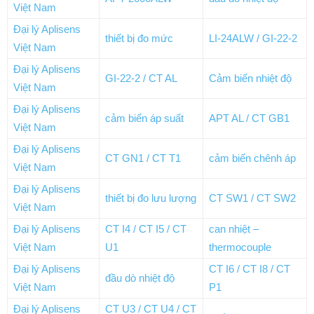
Việt Nam
Đại lý Aplisens
thiết bị đo mức
LI-24ALW / GI-22-2
Việt Nam
Đại lý Aplisens
GI-22-2 / CT AL
Cảm biến nhiệt độ
Việt Nam
Đại lý Aplisens
cảm biến áp suất
APT AL / CT GB1
Việt Nam
Đại lý Aplisens
CT GN1 / CT T1
cảm biến chênh áp
Việt Nam
Đại lý Aplisens
thiết bị đo lưu lượng
CT SW1 / CT SW2
Việt Nam
Đại lý Aplisens
CT I4 / CT I5 / CT
can nhiệt –
Việt Nam
U1
thermocouple
Đại lý Aplisens
CT I6 / CT I8 / CT
đầu dò nhiệt độ
Việt Nam
P1
Đại lý Aplisens
CT U3 / CT U4 / CT