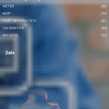
METER
266
AOIP
210
THIẾT BỊ PHÂN TÍCH
201
CALIBRATOR
184
APLISENS
152
Zalo