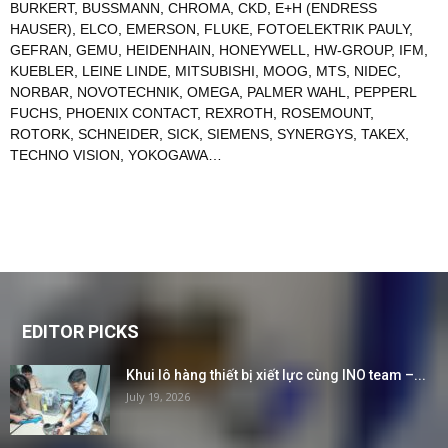
BURKERT
,
BUSSMANN
,
CHROMA
,
CKD
,
E+H (ENDRESS
HAUSER)
,
ELCO
,
EMERSON
,
FLUKE
,
FOTOELEKTRIK PAULY
,
GEFRAN
,
GEMU
,
HEIDENHAIN
,
HONEYWELL
,
HW-GROUP
,
IFM
,
KUEBLER
,
LEINE LINDE
,
MITSUBISHI
,
MOOG
,
MTS
,
NIDEC
,
NORBAR
,
NOVOTECHNIK
,
OMEGA
,
PALMER WAHL
,
PEPPERL
FUCHS
,
PHOENIX CONTACT
,
REXROTH
,
ROSEMOUNT
,
ROTORK
,
SCHNEIDER
,
SICK
,
SIEMENS
,
SYNERGYS
,
TAKEX
,
TECHNO VISION
,
YOKOGAWA
…
EDITOR PICKS
Khui lô hàng thiết bị xiết lực cùng INO team –...
July 19, 2026