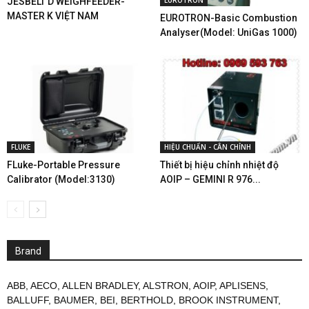
EUROTRON
JESBELT D WEIGHFEEDER-
MASTER K VIỆT NAM
EUROTRON-Basic Combustion
Analyser(Model: UniGas 1000)
FLUKE
HIỆU CHUẨN - CÂN CHỈNH
FLuke-Portable Pressure
Thiết bị hiệu chỉnh nhiệt độ
Calibrator (Model:3130)
AOIP – GEMINI R 976...
Brand
ABB
,
AECO
,
ALLEN BRADLEY
,
ALSTRON
,
AOIP
,
APLISENS
,
BALLUFF
,
BAUMER
,
BEI
,
BERTHOLD
,
BROOK INSTRUMENT
,