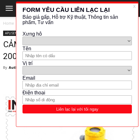
Home
APLISENS
APLISENS
NHIỆT ĐỘ - ÁP SUẤT
CẢM BIẾN ÁP SUẤT APLISENS APRE-
2000PD – APLISENS VIET NAM
By
Author
-
November 8, 2017
946
2