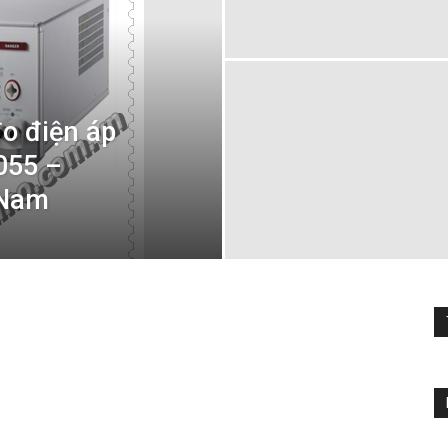
đo điện áp
055 –
 Nam