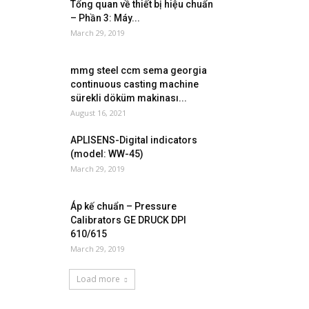
Tổng quan về thiết bị hiệu chuẩn
– Phần 3: Máy...
March 29, 2019
mmg steel ccm sema georgia
continuous casting machine
sürekli döküm makinası...
August 16, 2021
APLISENS-Digital indicators
(model: WW-45)
March 29, 2019
Áp kế chuẩn – Pressure
Calibrators GE DRUCK DPI
610/615
March 29, 2019
Load more