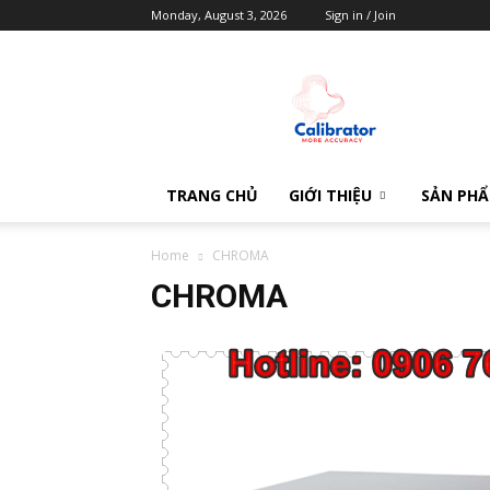
Monday, August 3, 2026
Sign in / Join
Calibrator
TRANG CHỦ
GIỚI THIỆU
SẢN PH
Home
CHROMA
CHROMA