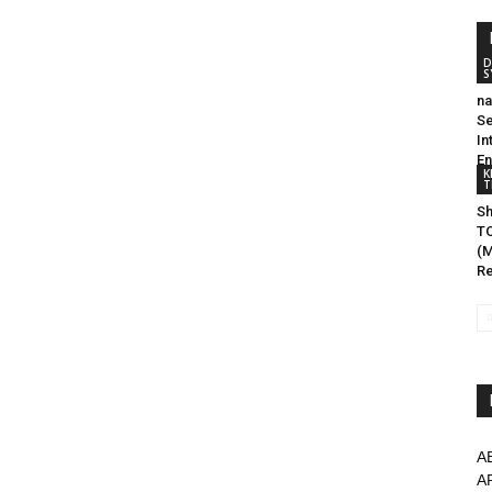
D
S
na
Se
In
En
K
T
Sh
TO
(
R
A
A