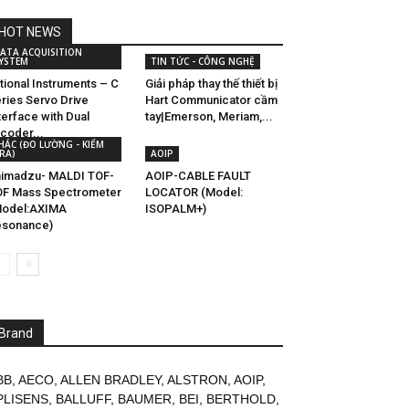
HOT NEWS
ATA ACQUISITION
YSTEM
TIN TỨC - CÔNG NGHỆ
tional Instruments – C
Giải pháp thay thế thiết bị
ries Servo Drive
Hart Communicator cầm
terface with Dual
tay|Emerson, Meriam,...
coder...
HÁC (ĐO LƯỜNG - KIỂM
RA)
AOIP
imadzu- MALDI TOF-
AOIP-CABLE FAULT
F Mass Spectrometer
LOCATOR (Model:
Model:AXIMA
ISOPALM+)
esonance)
Brand
BB
,
AECO
,
ALLEN BRADLEY
,
ALSTRON
,
AOIP
,
PLISENS
,
BALLUFF
,
BAUMER
,
BEI
,
BERTHOLD
,