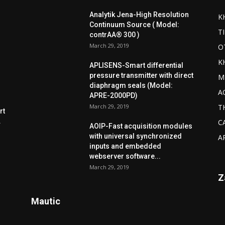
Analytik Jena-High Resolution
K
Continuum Source ( Model:
T
contrAA® 300 )
March 29, 2019
O
K
APLISENS-Smart differential
pressure transmitter with direct
M
diaphragm seals (Model:
A
APRE-2000PD)
March 29, 2019
T
rt
.
C
AOIP-Fast acquisition modules
with universal synchronized
A
inputs and embedded
webserver software...
March 29, 2019
Z
Mautic