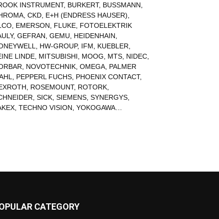
ROOK INSTRUMENT
,
BURKERT
,
BUSSMANN
,
HROMA
,
CKD
,
E+H (ENDRESS HAUSER)
,
LCO
,
EMERSON
,
FLUKE
,
FOTOELEKTRIK
AULY
,
GEFRAN
,
GEMU
,
HEIDENHAIN
,
ONEYWELL
,
HW-GROUP
,
IFM
,
KUEBLER
,
EINE LINDE
,
MITSUBISHI
,
MOOG
,
MTS
,
NIDEC
,
ORBAR
,
NOVOTECHNIK
,
OMEGA
,
PALMER
AHL
,
PEPPERL FUCHS
,
PHOENIX CONTACT
,
EXROTH
,
ROSEMOUNT
,
ROTORK
,
CHNEIDER
,
SICK
,
SIEMENS
,
SYNERGYS
,
AKEX
,
TECHNO VISION
,
YOKOGAWA
…
OPULAR CATEGORY