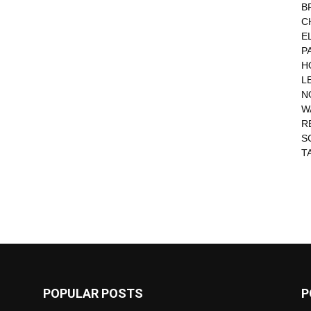
B
C
E
P
H
L
N
W
R
S
T
POPULAR POSTS
P