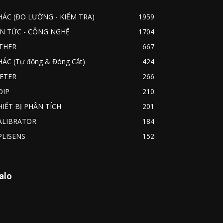
HÁC (ĐO LƯỜNG - KIỂM TRA)
1959
IN TỨC - CÔNG NGHỆ
1704
THER
667
HÁC (Tự động & Đóng Cắt)
424
ETER
266
OIP
210
HIẾT BỊ PHÂN TÍCH
201
ALIBRATOR
184
PLISENS
152
alo