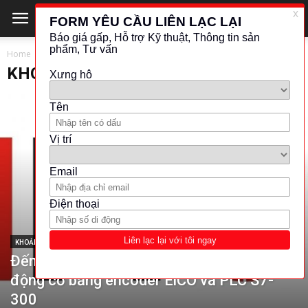
Home
KHOẢNG CÁCH - VỊ TRÍ
KHOẢNG CÁCH - VỊ TRÍ
KHOẢNG CÁCH - VỊ TRÍ
Đếm xung và đếm số vòng quay của
động cơ bằng encoder ElCO và PLC S7-
300