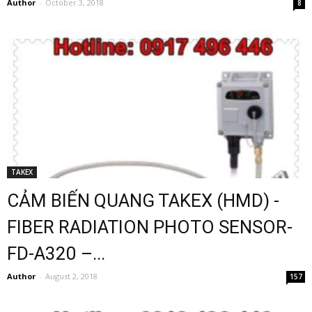
Author
-
October 3, 2018
8
TAKEX
CẢM BIẾN QUANG TAKEX (HMD) -
FIBER RADIATION PHOTO SENSOR-
FD-A320 –...
Author
-
August 2, 2018
157