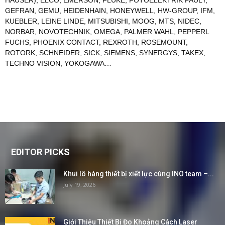
GEFRAN
,
GEMU
,
HEIDENHAIN
,
HONEYWELL
,
HW-GROUP
,
IFM
,
KUEBLER
,
LEINE LINDE
,
MITSUBISHI
,
MOOG
,
MTS
,
NIDEC
,
NORBAR
,
NOVOTECHNIK
,
OMEGA
,
PALMER WAHL
,
PEPPERL
FUCHS
,
PHOENIX CONTACT
,
REXROTH
,
ROSEMOUNT
,
ROTORK
,
SCHNEIDER
,
SICK
,
SIEMENS
,
SYNERGYS
,
TAKEX
,
TECHNO VISION
,
YOKOGAWA
…
EDITOR PICKS
Khui lô hàng thiết bị xiết lực cùng INO team –...
July 19, 2026
Giới Thiệu Thiết Bị Đo Khoảng Cách Laser