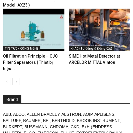
Model: AX23 )
TIN TỨC - CÔNG NGHỆ
KHÁC (Tự động & Đóng Cắt)
Oil Filtration Principle – CJC
SIME Hot Metal Detector at
Filter Separators | Thiết bị
ARCELOR MITTAL Vinton
hiệu...
Brand
ABB
,
AECO
,
ALLEN BRADLEY
,
ALSTRON
,
AOIP
,
APLISENS
,
BALLUFF
,
BAUMER
,
BEI
,
BERTHOLD
,
BROOK INSTRUMENT
,
BURKERT
,
BUSSMANN
,
CHROMA
,
CKD
,
E+H (ENDRESS
HAUSER)
,
ELCO
,
EMERSON
,
FLUKE
,
FOTOELEKTRIK PAULY
,