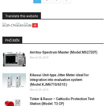
Translate this website
PHỔ BIẾN
Anritsu-Spectrum Master (Model:MS2720T)
March 29, 2019
Kikusui-Unit-type Jitter Meter ideal for
integration into evaluation system
(Model:KJM6710/6310 )
March 29, 2019
Tinker & Rasor – Cathodic Protection Test
Station (Model: T3 CP)