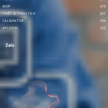
AOIP
210
THIẾT BỊ PHÂN TÍCH
201
CALIBRATOR
184
APLISENS
152
Zalo