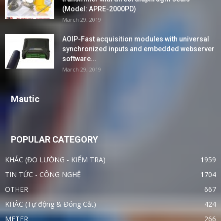
(Model: APRE-2000PD)
March 29, 2019
AOIP-Fast acquisition modules with universal
synchronized inputs and embedded webserver
software...
March 29, 2019
Mautic
POPULAR CATEGORY
KHÁC (ĐO LƯỜNG - KIỂM TRA)
1959
TIN TỨC - CÔNG NGHỆ
1704
OTHER
667
KHÁC (Tự động & Đóng Cắt)
424
METER
266