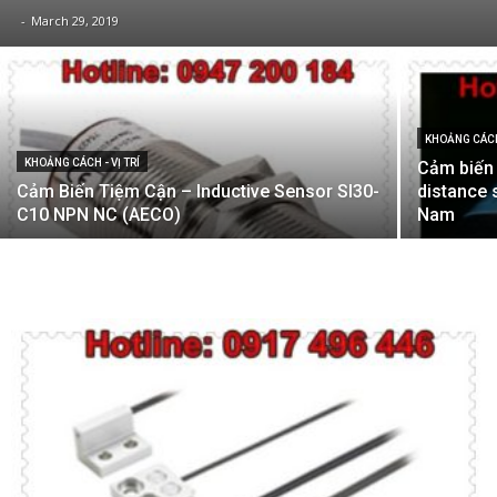
-
March 29, 2019
KHOẢNG CÁCH 
KHOẢNG CÁCH - VỊ TRÍ
Cảm biến
Cảm Biến Tiệm Cận – Inductive Sensor SI30-
distance 
C10 NPN NC (AECO)
Nam