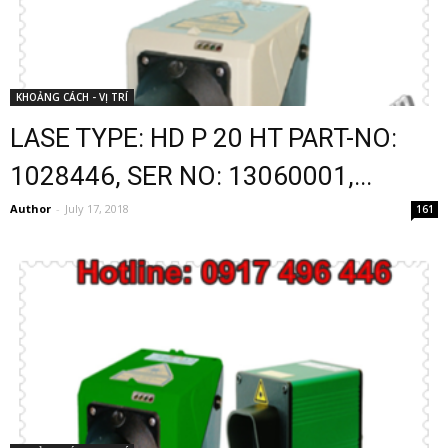
KHOẢNG CÁCH - VỊ TRÍ
LASE TYPE: HD P 20 HT PART-NO:
1028446, SER NO: 13060001,...
Author
-
July 17, 2018
161