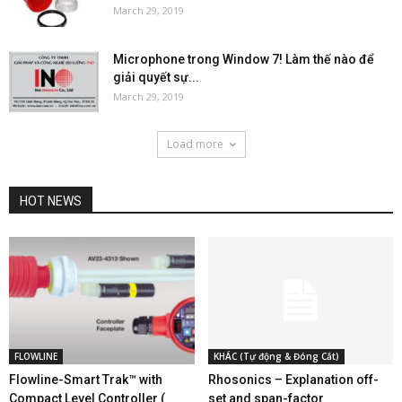
March 29, 2019
Microphone trong Window 7! Làm thế nào để
giải quyết sự...
March 29, 2019
Load more
HOT NEWS
FLOWLINE
KHÁC (Tự động & Đóng Cắt)
Flowline-Smart Trak™ with
Rhosonics – Explanation off-
Compact Level Controller (
set and span-factor