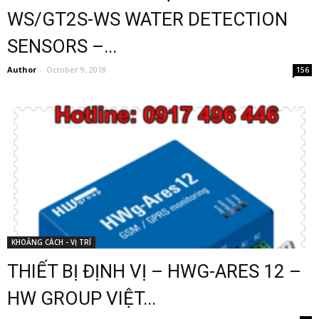
WS/GT2S-WS WATER DETECTION
SENSORS –...
Author
-
October 9, 2018
156
KHOẢNG CÁCH - VỊ TRÍ
THIẾT BỊ ĐỊNH VỊ – HWG-ARES 12 –
HW GROUP VIỆT...