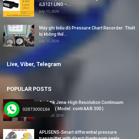
iLS121 LINO –...
July 17, 2026
Máy ghi biểu đồ Pressure Chart Recorder: Thiết
bị không thể...
July 17, 2026
Live, Viber, Telegram
POPULAR POSTS
Analytik Jena-High Resolution Continuum
Source ( Model: contrAA® 300 )
02873000184
March 29, 2019
APLISENS-Smart differential pressure
transmitter with direct diaphragm seals