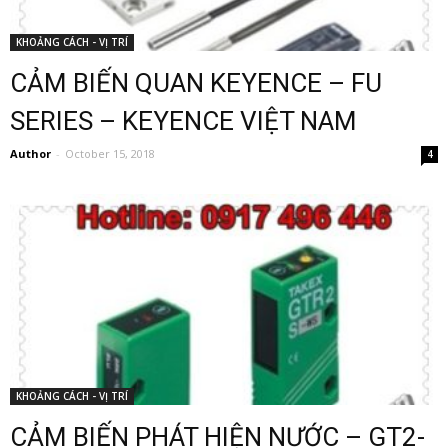
KHOẢNG CÁCH - VỊ TRÍ
CẢM BIẾN QUAN KEYENCE – FU
SERIES – KEYENCE VIỆT NAM
Author
-
October 15, 2018
4
KHOẢNG CÁCH - VỊ TRÍ
CẢM BIẾN PHÁT HIỆN NƯỚC – GT2-