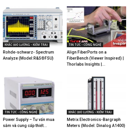
KHÁC (ĐO LƯỜNG - KIỂM TRA)
TIN TỨC - CÔNG NGHỆ
Rohde-schwarz- Spectrum
Align FiberPorts on a
Analyze (Model:R&S®FSU)
FiberBench (Viewer Inspired) |
Thorlabs Insights |...
TIN TỨC - CÔNG NGHỆ
KHÁC (ĐO LƯỜNG - KIỂM TRA)
Power Supply – Tư vấn mua
Metrix Electronics-Bargraph
sắm và cung cấp thiết...
Meters (Model: Dinalog A1400)