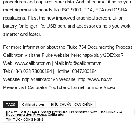
procedures and captures your data. And, of course, it helps you
meet rigorous standards like ISO 9000, FDA, EPA and OSHA
regulations. Plus, the new improved graphical screen, Li-Ion
battery for longer life, USB port, and accessories help you work
smarter and faster.
For more information about the Fluke 754 Documenting Process
Calibrator, visit the Fluke website here: http://bit.ly/2DE9xsR
Web: www.calibrator.vn | Mail: info@calibrator.vn
Tel: (+84) 028 73000184 | Hotline: 0947200184
Website: http://calibrator.vn Website: http://www.ino.vn
Please visit Calibrator YouTube Channel for more Video
TAGS
Calibrator.vn
HIỆU CHUẨN - CÂN CHỈNH
How to Test a HART Smart Pressure Transmitter With The Fluke 754
Documentation Process Calibrator
TIN TỨC - CÔNG NGHỆ