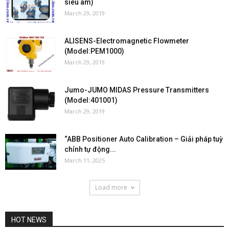
siêu âm)
March 29, 2019
ALISENS-Electromagnetic Flowmeter
(Model:PEM1000)
March 29, 2019
Jumo-JUMO MIDAS Pressure Transmitters
(Model:401001)
March 29, 2019
“ABB Positioner Auto Calibration – Giải pháp tuỳ
chỉnh tự động...
March 11, 2025
Load more
HOT NEWS