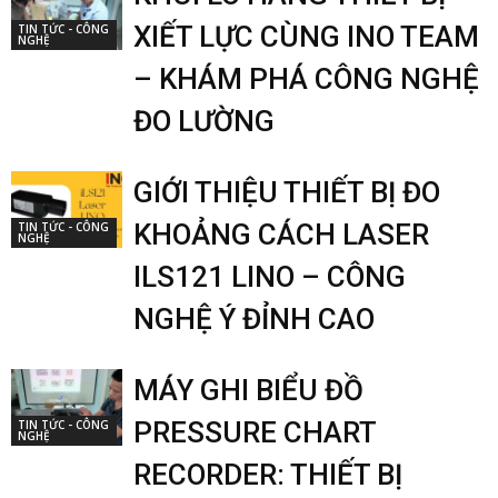
XIẾT LỰC CÙNG INO TEAM
TIN TỨC - CÔNG
NGHỆ
– KHÁM PHÁ CÔNG NGHỆ
ĐO LƯỜNG
GIỚI THIỆU THIẾT BỊ ĐO
KHOẢNG CÁCH LASER
TIN TỨC - CÔNG
NGHỆ
ILS121 LINO – CÔNG
NGHỆ Ý ĐỈNH CAO
MÁY GHI BIỂU ĐỒ
PRESSURE CHART
TIN TỨC - CÔNG
NGHỆ
RECORDER: THIẾT BỊ