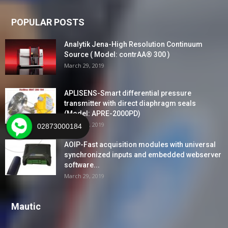
POPULAR POSTS
Analytik Jena-High Resolution Continuum
Source ( Model: contrAA® 300 )
March 29, 2019
APLISENS-Smart differential pressure
transmitter with direct diaphragm seals
(Model: APRE-2000PD)
March 29, 2019
02873000184
AOIP-Fast acquisition modules with universal
synchronized inputs and embedded webserver
software...
March 29, 2019
Mautic