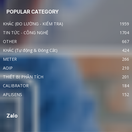
POPULAR CATEGORY
KHÁC (ĐO LƯỜNG - KIỂM TRA)
1959
TIN TỨC - CÔNG NGHỆ
1704
OTHER
667
KHÁC (Tự động & Đóng Cắt)
424
METER
266
AOIP
210
THIẾT BỊ PHÂN TÍCH
201
CALIBRATOR
184
APLISENS
152
Zalo