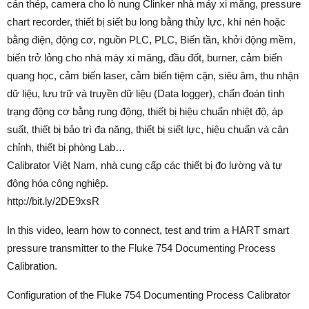
cán thép, camera cho lò nung Clinker nhà máy xi măng, pressure
chart recorder, thiết bị siết bu long bằng thủy lực, khí nén hoặc
bằng điện, động cơ, nguồn PLC, PLC, Biến tần, khởi động mềm,
biến trở lỏng cho nhà máy xi măng, đầu đốt, burner, cảm biến
quang học, cảm biến laser, cảm biến tiệm cận, siêu âm, thu nhận
dữ liệu, lưu trữ và truyền dữ liệu (Data logger), chẩn đoán tình
trạng động cơ bằng rung động, thiết bị hiệu chuẩn nhiệt độ, áp
suất, thiết bị bảo trì đa năng, thiết bị siết lực, hiệu chuẩn và cân
chỉnh, thiết bị phòng Lab…
Calibrator Việt Nam, nhà cung cấp các thiết bị đo lường và tự
động hóa công nghiệp.
http://bit.ly/2DE9xsR
In this video, learn how to connect, test and trim a HART smart
pressure transmitter to the Fluke 754 Documenting Process
Calibration.
Configuration of the Fluke 754 Documenting Process Calibrator