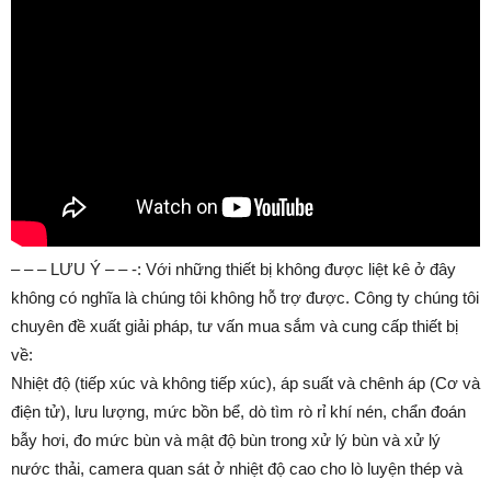
– – – LƯU Ý – – -: Với những thiết bị không được liệt kê ở đây
không có nghĩa là chúng tôi không hỗ trợ được. Công ty chúng tôi
chuyên đề xuất giải pháp, tư vấn mua sắm và cung cấp thiết bị
về:
Nhiệt độ (tiếp xúc và không tiếp xúc), áp suất và chênh áp (Cơ và
điện tử), lưu lượng, mức bồn bể, dò tìm rò rỉ khí nén, chẩn đoán
bẫy hơi, đo mức bùn và mật độ bùn trong xử lý bùn và xử lý
nước thải, camera quan sát ở nhiệt độ cao cho lò luyện thép và