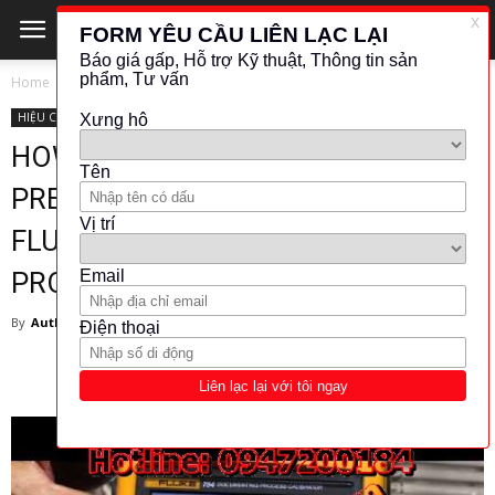
Home
HIỆU CHUẨN - CÂN CHỈNH
HIỆU CHUẨN - CÂN CHỈNH
TIN TỨC - CÔNG NGHỆ
HOW TO TEST A HART SMART
PRESSURE TRANSMITTER WITH THE
FLUKE 754 DOCUMENTATION
PROCESS CALIBRATOR
By
Author
-
June 30, 2021
1468
329