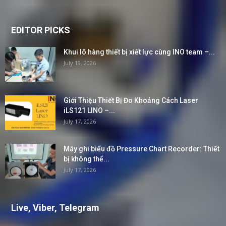
EDITOR PICKS
Khui lô hàng thiết bị xiết lực cùng INO team –...
July 19, 2026
Giới Thiệu Thiết Bị Đo Khoảng Cách Laser
iLS121 LINO –...
July 17, 2026
Máy ghi biểu đồ Pressure Chart Recorder: Thiết
bị không thể...
July 17, 2026
Live, Viber, Telegram