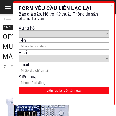
Home
TIN TỨC - CÔNG NGHỆ
TIN TỨC - CÔNG NGHỆ
OPTICAL ANALYZERS – TƯ VẤN
MUA SẮM VÀ CUNG CẤP THIẾT BỊ
MÁY PHÂN TÍCH QUANG
By
-
March 29, 2019
567
9