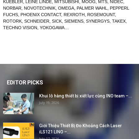
KUEBLER
,
LEINE LINDE
,
MITSUBISHI
,
MOOG
,
MTS
,
NIDEC
,
NORBAR
,
NOVOTECHNIK
,
OMEGA
,
PALMER WAHL
,
PEPPERL
FUCHS
,
PHOENIX CONTACT
,
REXROTH
,
ROSEMOUNT
,
ROTORK
,
SCHNEIDER
,
SICK
,
SIEMENS
,
SYNERGYS
,
TAKEX
,
TECHNO VISION
,
YOKOGAWA
…
EDITOR PICKS
Khui lô hàng thiết bị xiết lực cùng INO team –...
July 19, 2026
Giới Thiệu Thiết Bị Đo Khoảng Cách Laser
iLS121 LINO –...
July 17, 2026