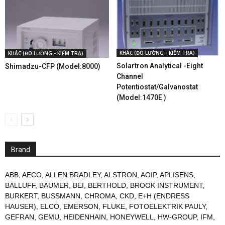
KHÁC (ĐO LƯỜNG - KIỂM TRA)
KHÁC (ĐO LƯỜNG - KIỂM TRA)
Solartron Analytical -Eight
Shimadzu-CFP (Model:8000)
Channel
Potentiostat/Galvanostat
(Model:1470E )
Brand
ABB
,
AECO
,
ALLEN BRADLEY
,
ALSTRON
,
AOIP
,
APLISENS
,
BALLUFF
,
BAUMER
,
BEI
,
BERTHOLD
,
BROOK INSTRUMENT
,
BURKERT
,
BUSSMANN
,
CHROMA
,
CKD
,
E+H (ENDRESS
HAUSER)
,
ELCO
,
EMERSON
,
FLUKE
,
FOTOELEKTRIK PAULY
,
GEFRAN
,
GEMU
,
HEIDENHAIN
,
HONEYWELL
,
HW-GROUP
,
IFM
,