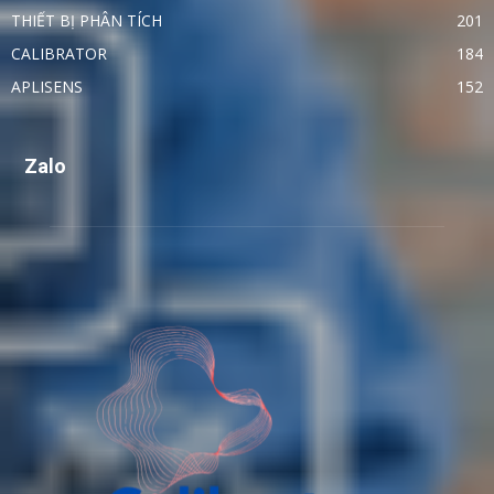
THIẾT BỊ PHÂN TÍCH
201
CALIBRATOR
184
APLISENS
152
Zalo