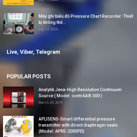
Máy ghi biểu đồ Pressure Chart Recorder: Thiết
bị không thể...
July 17, 2026
Live, Viber, Telegram
POPULAR POSTS
Analytik Jena-High Resolution Continuum
Source ( Model: contrAA® 300 )
March 29, 2019
APLISENS-Smart differential pressure
transmitter with direct diaphragm seals
(Model: APRE-2000PD)