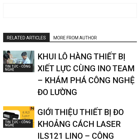
RELATED ARTICLES
MORE FROM AUTHOR
KHUI LÔ HÀNG THIẾT BỊ
XIẾT LỰC CÙNG INO TEAM
TIN TỨC - CÔNG
NGHỆ
– KHÁM PHÁ CÔNG NGHỆ
ĐO LƯỜNG
GIỚI THIỆU THIẾT BỊ ĐO
KHOẢNG CÁCH LASER
TIN TỨC - CÔNG
NGHỆ
ILS121 LINO – CÔNG