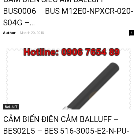
BUS0006 – BUS M12E0-NPXCR-020-
S04G –...
Author
-
March 20, 2018
4
BALLUFF
CẢM BIẾN ĐIỆN CẢM BALLUFF –
BES02L5 – BES 516-3005-E2-N-PU-