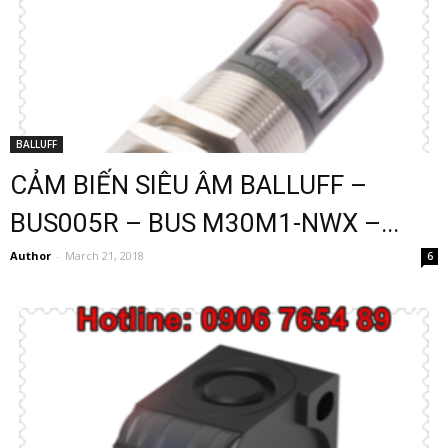
BALLUFF
CẢM BIẾN SIÊU ÂM BALLUFF –
BUS005R – BUS M30M1-NWX –...
Author
-
March 21, 2018
6