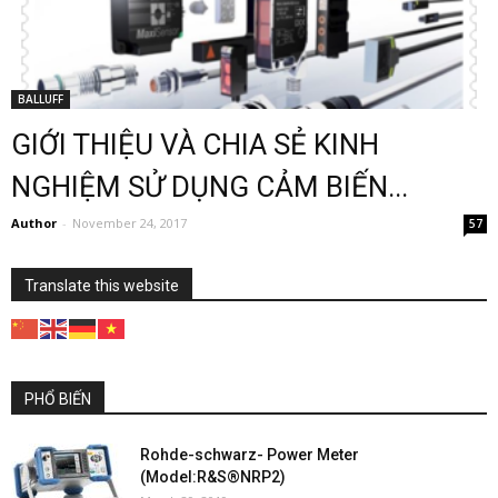
BALLUFF
GIỚI THIỆU VÀ CHIA SẺ KINH
NGHIỆM SỬ DỤNG CẢM BIẾN...
Author
-
November 24, 2017
57
Translate this website
PHỔ BIẾN
Rohde-schwarz- Power Meter
(Model:R&S®NRP2)