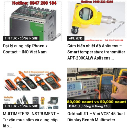
TIN TỨC - CÔNG NGHỆ
APLISENS
Đại lý cung cấp Phoenix
Cảm biến nhiệt độ Aplisens –
Contact – INO Viet Nam
Smart temperature transmitter
APT-2000ALW Aplisens...
TIN TỨC - CÔNG NGHỆ
KHÁC (Tự động & Đóng Cắt)
MULTIMETERS INSTRUMENT –
Oddball #1 – Vici VC8145 Dual
Tư vấn mua sắm và cung cấp
Display Bench Multimeter
lắp...