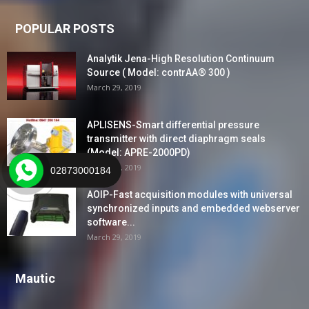
POPULAR POSTS
Analytik Jena-High Resolution Continuum
Source ( Model: contrAA® 300 )
March 29, 2019
APLISENS-Smart differential pressure
transmitter with direct diaphragm seals
(Model: APRE-2000PD)
March 29, 2019
02873000184
AOIP-Fast acquisition modules with universal
synchronized inputs and embedded webserver
software...
March 29, 2019
Mautic