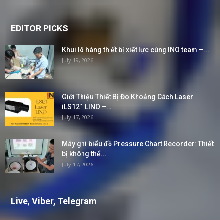
EDITOR PICKS
Khui lô hàng thiết bị xiết lực cùng INO team –...
July 19, 2026
Giới Thiệu Thiết Bị Đo Khoảng Cách Laser
iLS121 LINO –...
July 17, 2026
Máy ghi biểu đồ Pressure Chart Recorder: Thiết
bị không thể...
July 17, 2026
Live, Viber, Telegram