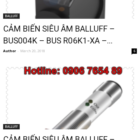
BALLUFF
CẢM BIẾN SIÊU ÂM BALLUFF –
BUS004K – BUS R06K1-XA –...
Author
-
March 20, 2018
6
BALLUFF
CẢM BIẾN SIÊU ÂM BALLUFF –