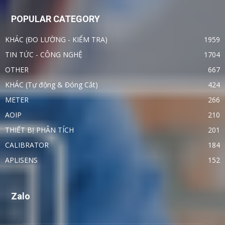
POPULAR CATEGORY
KHÁC (ĐO LƯỜNG - KIỂM TRA)
1959
TIN TỨC - CÔNG NGHỆ
1704
OTHER
667
KHÁC (Tự động & Đóng Cắt)
424
METER
266
AOIP
210
THIẾT BỊ PHÂN TÍCH
201
CALIBRATOR
184
APLISENS
152
Zalo