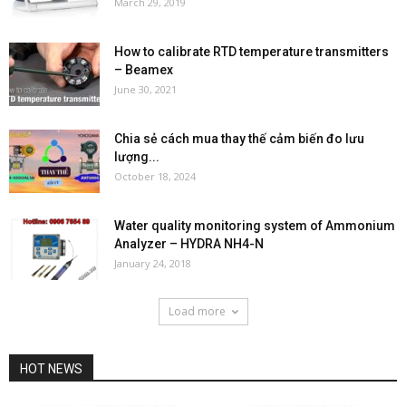
March 29, 2019
How to calibrate RTD temperature transmitters
– Beamex
June 30, 2021
Chia sẻ cách mua thay thế cảm biến đo lưu
lượng...
October 18, 2024
Water quality monitoring system of Ammonium
Analyzer – HYDRA NH4-N
January 24, 2018
Load more
HOT NEWS