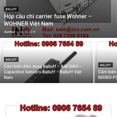
BALLUFF
Hộp cầu chì carrier fuse Wohner –
WOHNER Việt Nam
Author
-
July 26, 2018
BALLUFF
BALLUFF
Cảm biến điện dung Balluff – BAE00KH –
Capacitive Sensors Balluff – Balluff Việt
Cảm biến 
Nam
M30E0-PS