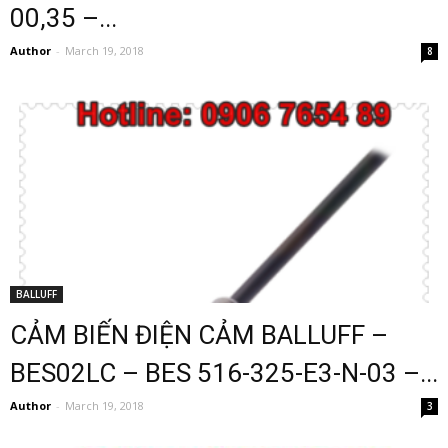
00,35 –...
Author
-
March 19, 2018
8
BALLUFF
CẢM BIẾN ĐIỆN CẢM BALLUFF –
BES02LC – BES 516-325-E3-N-03 –...
Author
-
March 19, 2018
3