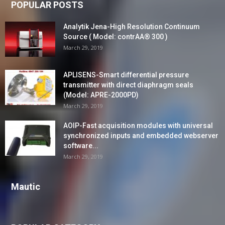
POPULAR POSTS
Analytik Jena-High Resolution Continuum
Source ( Model: contrAA® 300 )
March 29, 2019
APLISENS-Smart differential pressure
transmitter with direct diaphragm seals
(Model: APRE-2000PD)
March 29, 2019
AOIP-Fast acquisition modules with universal
synchronized inputs and embedded webserver
software...
March 29, 2019
Mautic