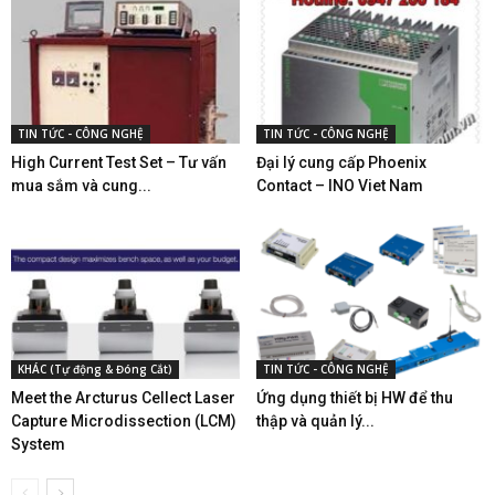
TIN TỨC - CÔNG NGHỆ
TIN TỨC - CÔNG NGHỆ
High Current Test Set – Tư vấn
Đại lý cung cấp Phoenix
mua sắm và cung...
Contact – INO Viet Nam
KHÁC (Tự động & Đóng Cắt)
TIN TỨC - CÔNG NGHỆ
Meet the Arcturus Cellect Laser
Ứng dụng thiết bị HW để thu
Capture Microdissection (LCM)
thập và quản lý...
System