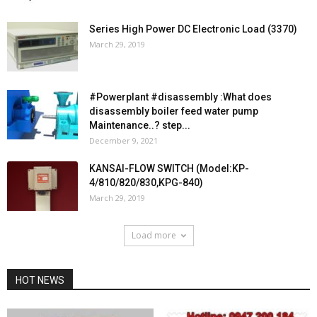
Series High Power DC Electronic Load (3370)
March 29, 2019
#Powerplant #disassembly :What does
disassembly boiler feed water pump
Maintenance..? step...
December 9, 2021
KANSAI-FLOW SWITCH (Model:KP-
4/810/820/830,KPG-840)
March 29, 2019
Load more
HOT NEWS