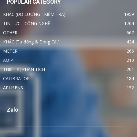
POPULAR CATEGORY
KHÁC (ĐO LƯỜNG - KIỂM TRA)
1959
TIN TỨC - CÔNG NGHỆ
1704
OTHER
667
KHÁC (Tự động & Đóng Cắt)
424
METER
266
AOIP
210
THIẾT BỊ PHÂN TÍCH
201
CALIBRATOR
184
APLISENS
152
Zalo