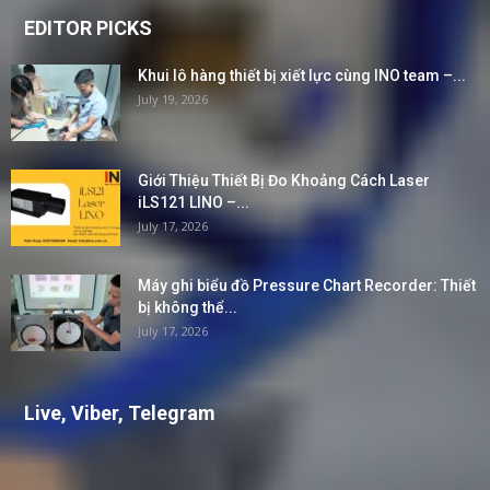
EDITOR PICKS
Khui lô hàng thiết bị xiết lực cùng INO team –...
July 19, 2026
Giới Thiệu Thiết Bị Đo Khoảng Cách Laser
iLS121 LINO –...
July 17, 2026
Máy ghi biểu đồ Pressure Chart Recorder: Thiết
bị không thể...
July 17, 2026
Live, Viber, Telegram