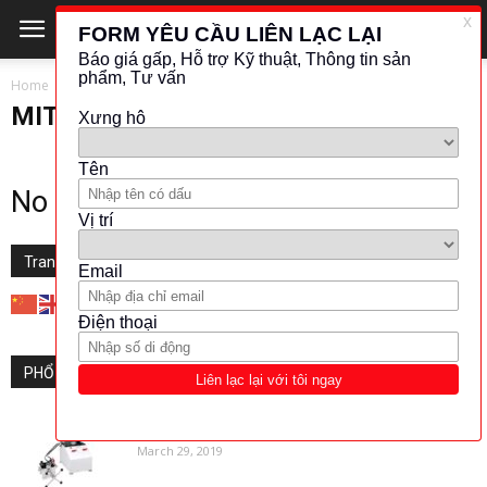
Home
MITSUBISHI
MITSUBISHI
No posts to display
Translate this website
PHỔ BIẾN
FLuke-Differential Piston Gauge (Model:2482)
March 29, 2019