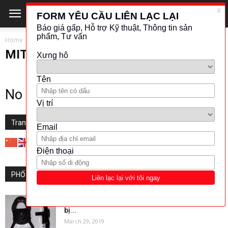
Home
MITSUBISHI
MITSUBISHI
No posts to display
Translate this website
PHỔ BIẾN
Ammeter – Tư vấn mua sắm và cung cấp thiết
bị...
March 29, 2019