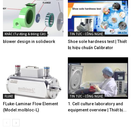
KHÁC (Tự động & Đóng Cắt)
TIN TỨC - CÔNG NGHỆ
blower design in solidwork
Shoe sole hardness test | Thiết
bị hiệu chuẩn Calibrator
FLUKE
TIN TỨC - CÔNG NGHỆ
FLuke-Laminar Flow Element
1. Cell culture laboratory and
(Model:molbloc-L)
equipment overview | Thiết bị...