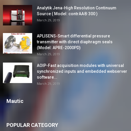
Analytik Jena-High Resolution Continuum
Source ( Model: contrAA® 300 )
March 29, 2019
APLISENS-Smart differential pressure
transmitter with direct diaphragm seals
(Model: APRE-2000PD)
March 29, 2019
AOIP-Fast acquisition modules with universal
synchronized inputs and embedded webserver
software...
March 29, 2019
Mautic
POPULAR CATEGORY