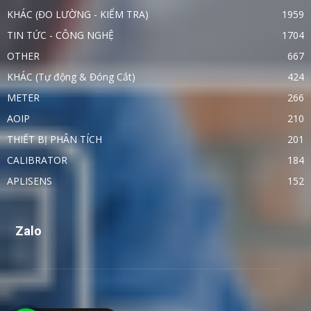
KHÁC (ĐO LƯỜNG - KIỂM TRA)
1959
TIN TỨC - CÔNG NGHỆ
1704
OTHER
667
KHÁC (Tự động & Đóng Cắt)
424
METER
266
AOIP
210
THIẾT BỊ PHÂN TÍCH
201
CALIBRATOR
184
APLISENS
152
Zalo