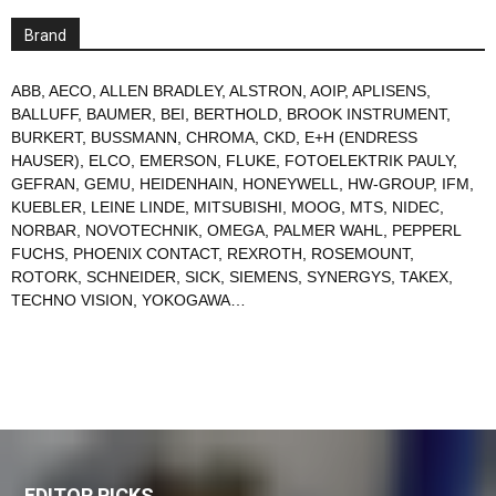
Brand
ABB
,
AECO
,
ALLEN BRADLEY
,
ALSTRON
,
AOIP
,
APLISENS
,
BALLUFF
,
BAUMER
,
BEI
,
BERTHOLD
,
BROOK INSTRUMENT
,
BURKERT
,
BUSSMANN
,
CHROMA
,
CKD
,
E+H (ENDRESS
HAUSER)
,
ELCO
,
EMERSON
,
FLUKE
,
FOTOELEKTRIK PAULY
,
GEFRAN
,
GEMU
,
HEIDENHAIN
,
HONEYWELL
,
HW-GROUP
,
IFM
,
KUEBLER
,
LEINE LINDE
,
MITSUBISHI
,
MOOG
,
MTS
,
NIDEC
,
NORBAR
,
NOVOTECHNIK
,
OMEGA
,
PALMER WAHL
,
PEPPERL
FUCHS
,
PHOENIX CONTACT
,
REXROTH
,
ROSEMOUNT
,
ROTORK
,
SCHNEIDER
,
SICK
,
SIEMENS
,
SYNERGYS
,
TAKEX
,
TECHNO VISION
,
YOKOGAWA
…
EDITOR PICKS