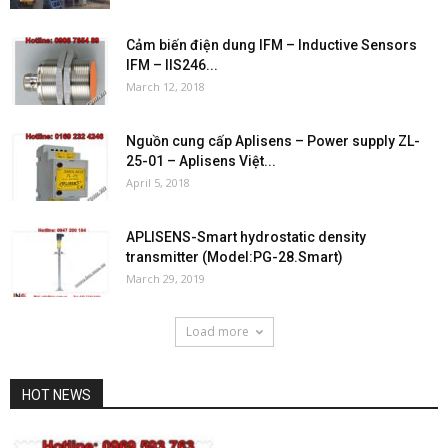
Cảm biến điện dung IFM – Inductive Sensors
IFM – IIS246...
March 12, 2018
Nguồn cung cấp Aplisens – Power supply ZL-
25-01 – Aplisens Việt...
April 5, 2018
APLISENS-Smart hydrostatic density
transmitter (Model:PG-28.Smart)
March 29, 2019
Load more
HOT NEWS