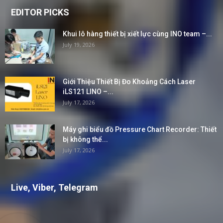
EDITOR PICKS
Khui lô hàng thiết bị xiết lực cùng INO team –...
July 19, 2026
Giới Thiệu Thiết Bị Đo Khoảng Cách Laser
iLS121 LINO –...
July 17, 2026
Máy ghi biểu đồ Pressure Chart Recorder: Thiết
bị không thể...
July 17, 2026
Live, Viber, Telegram