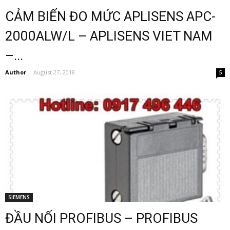
CẢM BIẾN ĐO MỨC APLISENS APC-
2000ALW/L – APLISENS VIET NAM
–...
Author
-
August 27, 2018
5
SIEMENS
ĐẦU NỐI PROFIBUS – PROFIBUS