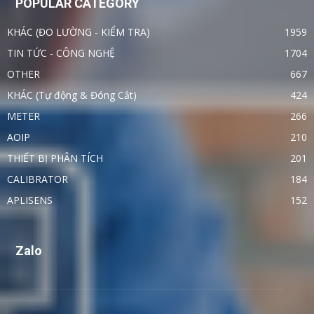
POPULAR CATEGORY
KHÁC (ĐO LƯỜNG - KIỂM TRA)
1959
TIN TỨC - CÔNG NGHỆ
1704
OTHER
667
KHÁC (Tự động & Đóng Cắt)
424
METER
266
AOIP
210
THIẾT BỊ PHÂN TÍCH
201
CALIBRATOR
184
APLISENS
152
Zalo