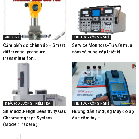
APLISENS
TIN TỨC - CÔNG NGHỆ
Cảm biến đo chênh áp – Smart
Service Monitors-Tư vấn mua
differential pressure
sắm và cung cấp thiết bị
transmitter for...
KHÁC (ĐO LƯỜNG - KIỂM TRA)
TIN TỨC - CÔNG NGHỆ
Shimadzu-High Sensitivity Gas
Hướng dẫn sử dụng Máy đo độ
Chromatograph System
đục cầm tay –...
(Model:Tracera )