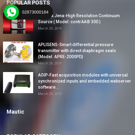
POPULAR POSTS
02873000184
Analytik Jena-High Resolution Continuum
Source ( Model: contrAA® 300 )
March 29, 2019
APLISENS-Smart differential pressure
transmitter with direct diaphragm seals
(Model: APRE-2000PD)
March 29, 2019
AOIP-Fast acquisition modules with universal
synchronized inputs and embedded webserver
software...
March 29, 2019
Mautic