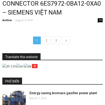
CONNECTOR 6ES7972-0BA12-0XA0
– SIEMENS VIỆT NAM
Author
-
August 6, 2018
10
1
2
3
Translate this website
PHỔ BIẾN
Energy saving biomass gasifier power plant
March 7, 2022