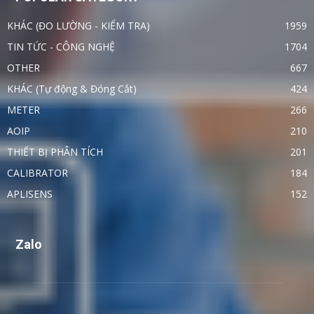
KHÁC (ĐO LƯỜNG - KIỂM TRA)
1959
TIN TỨC - CÔNG NGHỆ
1704
OTHER
667
KHÁC (Tự động & Đóng Cắt)
424
METER
266
AOIP
210
THIẾT BỊ PHÂN TÍCH
201
CALIBRATOR
184
APLISENS
152
Zalo