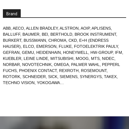
Brand
ABB
,
AECO
,
ALLEN BRADLEY
,
ALSTRON
,
AOIP
,
APLISENS
,
BALLUFF
,
BAUMER
,
BEI
,
BERTHOLD
,
BROOK INSTRUMENT
,
BURKERT
,
BUSSMANN
,
CHROMA
,
CKD
,
E+H (ENDRESS
HAUSER)
,
ELCO
,
EMERSON
,
FLUKE
,
FOTOELEKTRIK PAULY
,
GEFRAN
,
GEMU
,
HEIDENHAIN
,
HONEYWELL
,
HW-GROUP
,
IFM
,
KUEBLER
,
LEINE LINDE
,
MITSUBISHI
,
MOOG
,
MTS
,
NIDEC
,
NORBAR
,
NOVOTECHNIK
,
OMEGA
,
PALMER WAHL
,
PEPPERL
FUCHS
,
PHOENIX CONTACT
,
REXROTH
,
ROSEMOUNT
,
ROTORK
,
SCHNEIDER
,
SICK
,
SIEMENS
,
SYNERGYS
,
TAKEX
,
TECHNO VISION
,
YOKOGAWA
…