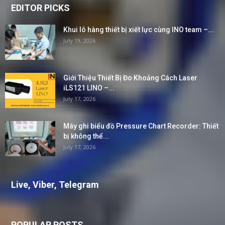
EDITOR PICKS
Khui lô hàng thiết bị xiết lực cùng INO team –...
July 19, 2026
Giới Thiệu Thiết Bị Đo Khoảng Cách Laser
iLS121 LINO –...
July 17, 2026
Máy ghi biểu đồ Pressure Chart Recorder: Thiết
bị không thể...
July 17, 2026
Live, Viber, Telegram
POPULAR POSTS