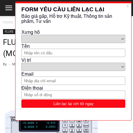
Home
FLUKE
FLUKE
KHÁC (ĐO LƯỜNG - KIỂM TRA)
OTHER
FLUKE-CONTROL BOX
(MODEL:MFC-CB)
By
-
March 29, 2019
894
50