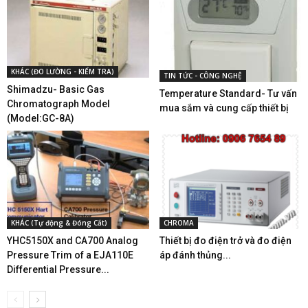
KHÁC (ĐO LƯỜNG - KIỂM TRA)
TIN TỨC - CÔNG NGHỆ
Shimadzu- Basic Gas
Temperature Standard- Tư vấn
Chromatograph Model
mua sắm và cung cấp thiết bị
(Model:GC-8A)
KHÁC (Tự động & Đóng Cắt)
CHROMA
YHC5150X and CA700 Analog
Thiết bị đo điện trở và đo điện
Pressure Trim of a EJA110E
áp đánh thủng...
Differential Pressure...