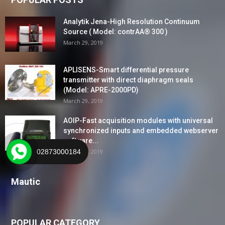
Analytik Jena-High Resolution Continuum
Source ( Model: contrAA® 300 )
March 29, 2019
APLISENS-Smart differential pressure
transmitter with direct diaphragm seals
(Model: APRE-2000PD)
March 29, 2019
AOIP-Fast acquisition modules with universal
synchronized inputs and embedded webserver
software...
March 29, 2019
02873000184
Mautic
POPULAR CATEGORY