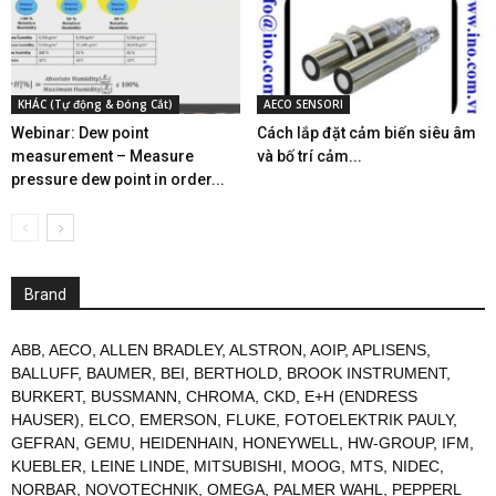
KHÁC (Tự động & Đóng Cắt)
AECO SENSORI
Webinar: Dew point
Cách lắp đặt cảm biến siêu âm
measurement – Measure
và bố trí cảm...
pressure dew point in order...
Brand
ABB
,
AECO
,
ALLEN BRADLEY
,
ALSTRON
,
AOIP
,
APLISENS
,
BALLUFF
,
BAUMER
,
BEI
,
BERTHOLD
,
BROOK INSTRUMENT
,
BURKERT
,
BUSSMANN
,
CHROMA
,
CKD
,
E+H (ENDRESS
HAUSER)
,
ELCO
,
EMERSON
,
FLUKE
,
FOTOELEKTRIK PAULY
,
GEFRAN
,
GEMU
,
HEIDENHAIN
,
HONEYWELL
,
HW-GROUP
,
IFM
,
KUEBLER
,
LEINE LINDE
,
MITSUBISHI
,
MOOG
,
MTS
,
NIDEC
,
NORBAR
,
NOVOTECHNIK
,
OMEGA
,
PALMER WAHL
,
PEPPERL