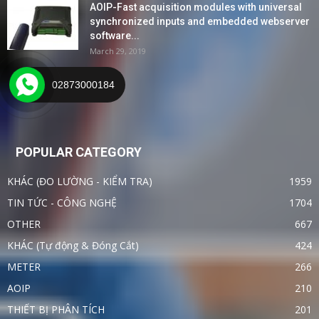
AOIP-Fast acquisition modules with universal
synchronized inputs and embedded webserver
software...
March 29, 2019
02873000184
Mautic
POPULAR CATEGORY
KHÁC (ĐO LƯỜNG - KIỂM TRA)
1959
TIN TỨC - CÔNG NGHỆ
1704
OTHER
667
KHÁC (Tự động & Đóng Cắt)
424
METER
266
AOIP
210
THIẾT BỊ PHÂN TÍCH
201