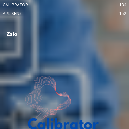
CALIBRATOR
184
APLISENS
152
Zalo