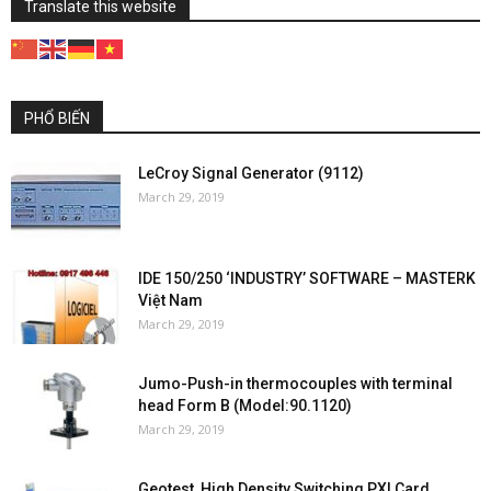
Translate this website
PHỔ BIẾN
LeCroy Signal Generator (9112)
March 29, 2019
IDE 150/250 ‘INDUSTRY’ SOFTWARE – MASTERK
Việt Nam
March 29, 2019
Jumo-Push-in thermocouples with terminal
head Form B (Model:90.1120)
March 29, 2019
Geotest, High Density Switching PXI Card