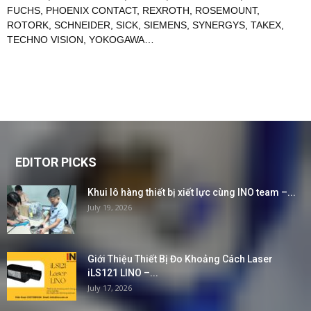
FUCHS
,
PHOENIX CONTACT
,
REXROTH
,
ROSEMOUNT
,
ROTORK
,
SCHNEIDER
,
SICK
,
SIEMENS
,
SYNERGYS
,
TAKEX
,
TECHNO VISION
,
YOKOGAWA
…
EDITOR PICKS
Khui lô hàng thiết bị xiết lực cùng INO team –...
July 19, 2026
Giới Thiệu Thiết Bị Đo Khoảng Cách Laser
iLS121 LINO –...
July 17, 2026