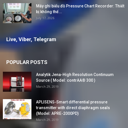
Máy ghi biểu đồ Pressure Chart Recorder: Thiết
bị không thể...
July 17, 2026
Live, Viber, Telegram
POPULAR POSTS
Analytik Jena-High Resolution Continuum
Source ( Model: contrAA® 300 )
March 29, 2019
APLISENS-Smart differential pressure
transmitter with direct diaphragm seals
(Model: APRE-2000PD)
March 29, 2019