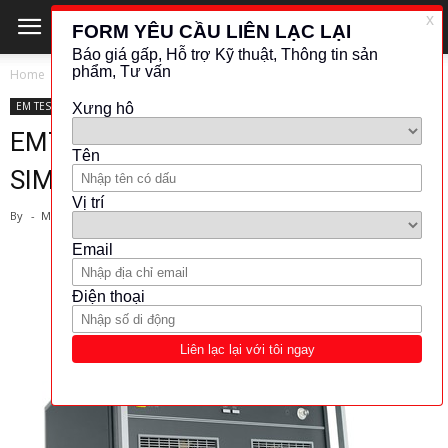
Home
EM TEST
EM TEST
KHÁC (ĐO LƯỜNG - KIỂM TRA)
OTHER
EMTEST-CONTINUOUS WAVE
SIMULATOR (MODEL: EFT 500N2)
By
-
March 29, 2019
959
153