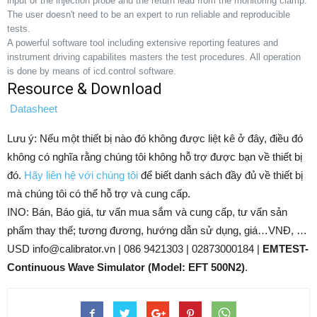
input of the injection probe and the return lead from the monitoring clamp.
The user doesn't need to be an expert to run reliable and reproducible
tests.
A powerful software tool including extensive reporting features and
instrument driving capabilites masters the test procedures. All operation
is done by means of icd.control software.
Resource & Download
Datasheet
Lưu ý: Nếu một thiết bị nào đó không được liệt kê ở đây, điều đó
không có nghĩa rằng chúng tôi không hỗ trợ được bạn về thiết bị
đó.
Hãy liên hệ với chúng tôi
để biết danh sách đầy đủ về thiết bị
mà chúng tôi có thể hỗ trợ và cung cấp.
INO: Bán, Báo giá, tư vấn mua sắm và cung cấp, tư vấn sản
phẩm thay thế; tương đương, hướng dẫn sử dụng, giá…VNĐ, …
USD info@calibrator.vn | 086 9421303 | 02873000184 |
EMTEST-
Continuous Wave Simulator (Model: EFT 500N2)
.