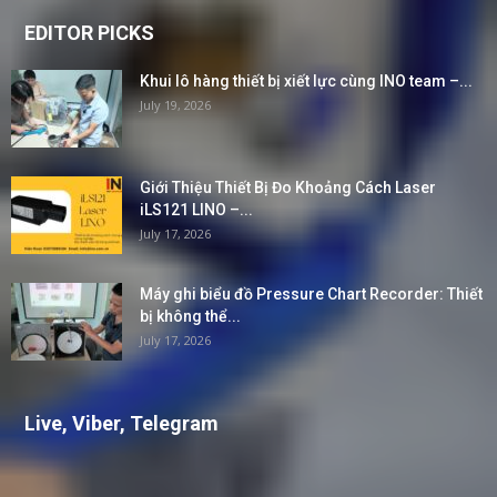
EDITOR PICKS
Khui lô hàng thiết bị xiết lực cùng INO team –...
July 19, 2026
Giới Thiệu Thiết Bị Đo Khoảng Cách Laser
iLS121 LINO –...
July 17, 2026
Máy ghi biểu đồ Pressure Chart Recorder: Thiết
bị không thể...
July 17, 2026
Live, Viber, Telegram