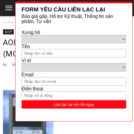
Home
AOIP
AOIP
KHÁC (ĐO LƯỜNG - KIỂM TRA)
OTHER
AOIP-CABLE FAULT LOCATOR
(MODEL: ISOPALM+)
By
-
March 29, 2019
970
38