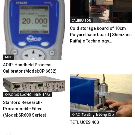
CALIBRATOR
Cold storage board of 10cm
Polyurethane board | Shenzhen
Ruifujie Technology...
AOIP
AOIP-Handheld Process
Calibrator (Model:CP 6632)
KHÁC (ĐO LƯỜNG - KIỂM TRA)
Stanford Research-
Prorammable Filter
KHÁC (Tự động & Đóng Cắt)
(Model:SR600 Series)
TETL UCES 400