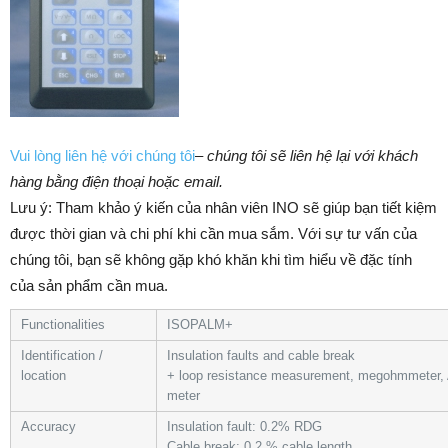
Vui lòng liên hệ với chúng tôi
–
chúng tôi sẽ liên hệ lại với khách
hàng bằng điện thoại hoặc email.
Lưu ý: Tham khảo ý kiến của nhân viên INO sẽ giúp bạn tiết kiệm
được thời gian và chi phí khi cần mua sắm. ​​Với sự tư vấn của
chúng tôi, bạn sẽ không gặp khó khăn khi tìm hiểu về đặc tính
của sản phẩm cần mua.
Functionalities
ISOPALM+
Identification /
Insulation faults and cable break
location
+ loop resistance measurement, megohmmeter, 
meter
Accuracy
Insulation fault: 0.2% RDG
Cable break: 0.2 % cable length