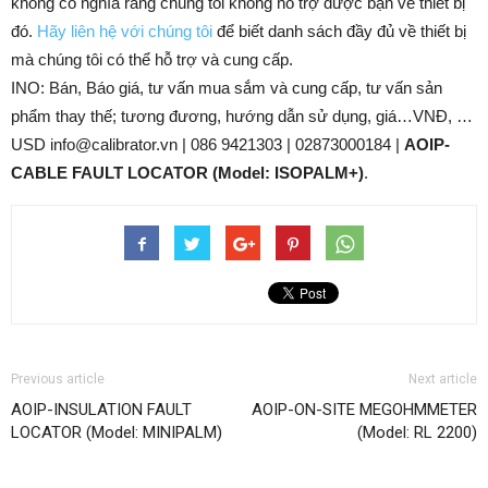
không có nghĩa rằng chúng tôi không hỗ trợ được bạn về thiết bị
đó.
Hãy liên hệ với chúng tôi
để biết danh sách đầy đủ về thiết bị
mà chúng tôi có thể hỗ trợ và cung cấp.
INO: Bán, Báo giá, tư vấn mua sắm và cung cấp, tư vấn sản
phẩm thay thế; tương đương, hướng dẫn sử dụng, giá…VNĐ, …
USD info@calibrator.vn | 086 9421303 | 02873000184 |
AOIP-
CABLE FAULT LOCATOR (Model: ISOPALM+)
.
Previous article
Next article
AOIP-INSULATION FAULT
AOIP-ON-SITE MEGOHMMETER
LOCATOR (Model: MINIPALM)
(Model: RL 2200)