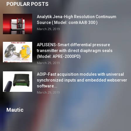
POPULAR POSTS
Analytik Jena-High Resolution Continuum
Source ( Model: contrAA® 300 )
March 29, 2019
APLISENS-Smart differential pressure
transmitter with direct diaphragm seals
(Model: APRE-2000PD)
March 29, 2019
AOIP-Fast acquisition modules with universal
synchronized inputs and embedded webserver
software...
March 29, 2019
Mautic