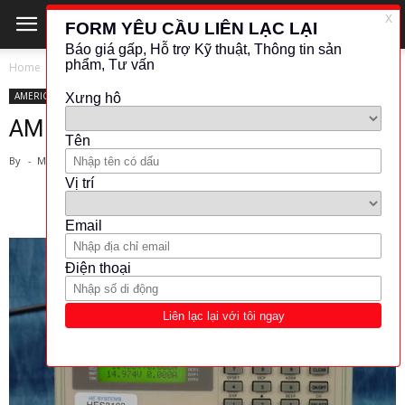
Home
AMERICAN RELIANCE
AMERICAN RELIANCE
KHÁC (ĐO LƯỜNG - KIỂM TRA)
POWER SUPPLY
AMERICAN RELIANCE PPS-1200
By
-
March 29, 2019
550
1