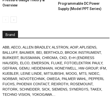
Pressure Gauge Theory &
Programmable DC Power
Overview
Supply (Model PPT Series)
Brand
ABB
,
AECO
,
ALLEN BRADLEY
,
ALSTRON
,
AOIP
,
APLISENS
,
BALLUFF
,
BAUMER
,
BEI
,
BERTHOLD
,
BROOK INSTRUMENT
,
BURKERT
,
BUSSMANN
,
CHROMA
,
CKD
,
E+H (ENDRESS
HAUSER)
,
ELCO
,
EMERSON
,
FLUKE
,
FOTOELEKTRIK PAULY
,
GEFRAN
,
GEMU
,
HEIDENHAIN
,
HONEYWELL
,
HW-GROUP
,
IFM
,
KUEBLER
,
LEINE LINDE
,
MITSUBISHI
,
MOOG
,
MTS
,
NIDEC
,
NORBAR
,
NOVOTECHNIK
,
OMEGA
,
PALMER WAHL
,
PEPPERL
FUCHS
,
PHOENIX CONTACT
,
REXROTH
,
ROSEMOUNT
,
ROTORK
,
SCHNEIDER
,
SICK
,
SIEMENS
,
SYNERGYS
,
TAKEX
,
TECHNO VISION
,
YOKOGAWA
…