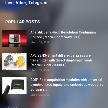
Live, Viber, Telegram
POPULAR POSTS
Analytik Jena-High Resolution Continuum
Source ( Model: contrAA® 300 )
March 29, 2019
APLISENS-Smart differential pressure
transmitter with direct diaphragm seals
(Model: APRE-2000PD)
March 29, 2019
AOIP-Fast acquisition modules with universal
synchronized inputs and embedded webserver
software...
March 29, 2019