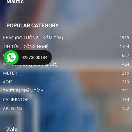
Mautic
POPULAR CATEGORY
KHÁC (ĐO LƯỜNG - KIỂM TRA)
1959
TIN TỨC - CÔNG NGHỆ
1704
OTHER
667
02873000184
KHÁC (Tự động & Đóng Cắt)
424
METER
266
AOIP
210
THIẾT BỊ PHÂN TÍCH
201
CALIBRATOR
184
APLISENS
152
Zalo