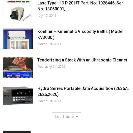
Lase Type: HD P 20 HT Part-No: 1028446, Ser
No: 13060001,...
July 17, 2018
Koehler – Kinematic Viscosity Baths ( Model:
KV3000 )
March 29, 2019
Tenderizing a Steak With an Ultrasonic Cleaner
February 24, 2022
Hydra Series Portable Data Acquisition (2635A,
2625,2620)
March 29, 2019
Load more