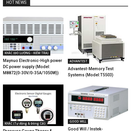
HOT NEWS
KHÁC (ĐO LƯỜNG - KIỂM TRA)
Maynuo Electronic-High power
ADVANTEST
DC power supply (Model:
Advantest-Memory Test
M8872(0-30V/0-35A/1050W))
Systems (Model:T5503)
GOOD WILL
KHÁC (Tự động & Đóng Cắt)
Good Will / Instek-