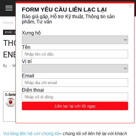
Home
KHÁC (ĐO LƯỜNG - KIỂM TRA)
KHÁC (ĐO LƯỜNG - KIỂM TRA)
METER
THORLABS
THORLAB-LASER POWER AND
ENERGY METER (PM 100 USB)
By
-
March 29, 2019
749
1
Vui lòng liên hệ với chúng tôi
–
chúng tôi sẽ liên hệ lại với khách