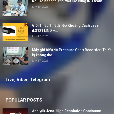
Khui lô hàng thiết bị xiết lực cùng INO team –...
July 19, 2026
Giới Thiệu Thiết Bị Đo Khoảng Cách Laser
iLS121 LINO –...
July 17, 2026
Máy ghi biểu đồ Pressure Chart Recorder: Thiết
bị không thể...
July 17, 2026
Live, Viber, Telegram
POPULAR POSTS
Analytik Jena-High Resolution Continuum